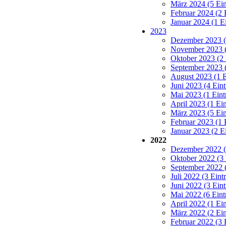
Aktuelles
Abteilung
Mitschwimmen
Training
Wettkämpfe
Kontakt
Shop
Suche
Sitemap
Mobile Menue
Unsere Sponsoren und Unterstützer:
Polizeisportverein Cottbus 90 e.V. Abteilung Schwimmen
⇑