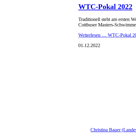
Landeskurzbahnmei
Am Wochenende 15. bis 16. O
Brandenburg in Cottbus statt.
Danke an dieser Stelle an uns
GWC und unserer Sponsorin
Weiterlesen …
Landeskurzbahn
15.10.2022
Danke fürs Sponso
www.rotec-shop.de
Weiterlesen …
Danke fürs Sp
11.10.2022