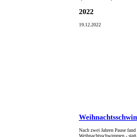
2022
19.12.2022
Weihnachtsschwi
Nach zwei Jahren Pause fand h
Weihnachtsschwimmen - statt
Wir wünschen allen Sportle
sowie einen guten Rutsch in
Am Dienstag (20.12.) und Mit
neuen Jahr starten die Gruppe
Weiterlesen …
Weihnachtssc
08.12.2022