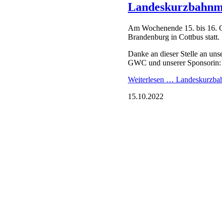
Bitte sehen Sie von Anfragen 
Vielen Dank.
Weiterlesen …
Information -
Seite 1 von 4
1
2
3
4
Vorwärts
Ende
Navigation überspringen
Top-News
News-Archiv
Soziale Netzwerke
Kalender
Archiv-Menü
2026