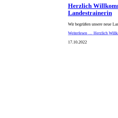
Informationen Ku
Hier sind alle Infos zu den 
Cottbus zu finden.
Direktlinks:
Web-App (Meldeergebn
Live-Streaming (Video, 
Alle infos
Das Protokoll inkl. Rekordlist
Weiterlesen …
24.09.2022
Information - Sc
Derzeit prüfen wir die Teilne
Schwimmlerngruppen: Hier fand
die kommenden Gruppen erfol