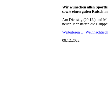
WTC-Pokal 2022
Traditionell steht am erste
Cottbuser Masters-Schwimme
Weiterlesen …
WTC-Pokal 2
01.12.2022
Christina Bauer (Landes
Herzlich Willkom
Landestrainerin
Wir begrüßen unsere neue Land
Weiterlesen …
Herzlich Willk
17.10.2022